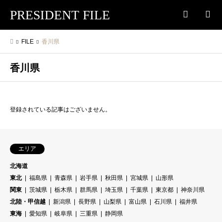
PRESIDENT FILE
検索
FILE
香川県
香川県
登録されている記事はございません。
エリア
北海道
東北
福島県
青森県
岩手県
秋田県
宮城県
山形県
関東
茨城県
栃木県
群馬県
埼玉県
千葉県
東京都
神奈川県
北陸・甲信越
新潟県
長野県
山梨県
富山県
石川県
福井県
東海
愛知県
岐阜県
三重県
静岡県