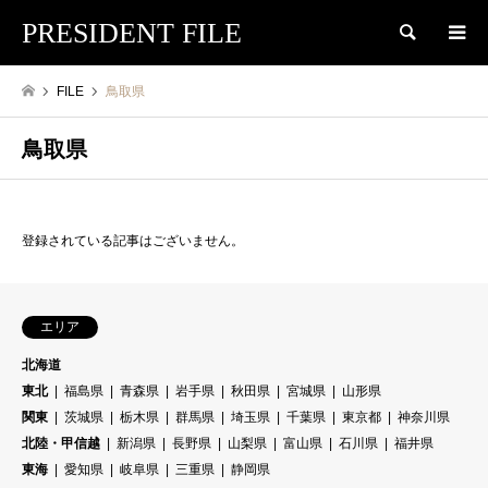
PRESIDENT FILE
検索
FILE
鳥取県
鳥取県
登録されている記事はございません。
エリア
北海道
東北
福島県
青森県
岩手県
秋田県
宮城県
山形県
関東
茨城県
栃木県
群馬県
埼玉県
千葉県
東京都
神奈川県
北陸・甲信越
新潟県
長野県
山梨県
富山県
石川県
福井県
東海
愛知県
岐阜県
三重県
静岡県