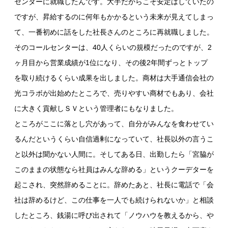
センターに就職したんです。大手だからこそ安定はしていたの
ですが、昇給するのに何年もかかるという未来が見えてしまっ
て、一番初めに話をした社長さんのところに再就職しました。
そのコールセンターは、40人くらいの規模だったのですが、2
ヶ月目から営業成績が1位になり、その後2年間ずっとトップ
を取り続けるくらい成果を出しました。商材は大手通信会社の
光コラボが出始めたところで、売りやすい商材でもあり、会社
に大きく貢献しＳＶという管理者にもなりました。
ところがここに落とし穴があって、自分がみんなを食わせてい
るんだというくらい自信過剰になっていて、社長以外の言うこ
と以外は聞かない人間に。そしてある日、出勤したら「宮脇が
このままの状態なら社員はみんな辞める」というクーデターを
起こされ、突然辞めることに。辞めたあと、社長に電話で「会
社は辞めるけど、この仕事を一人でも続けられないか」と相談
したところ、銭湯に呼び出されて「ノウハウを教えるから、や