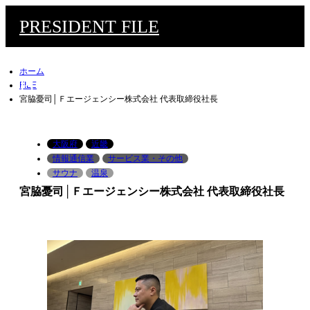
PRESIDENT FILE
ホーム
PRESIDENT FILE
FILE
宮脇憂司│Ｆエージェンシー株式会社 代表取締役社長
大阪府
近畿
検索
m
情報通信業
サービス業・その他
サウナ
温泉
宮脇憂司│Ｆエージェンシー株式会社 代表取締役社長