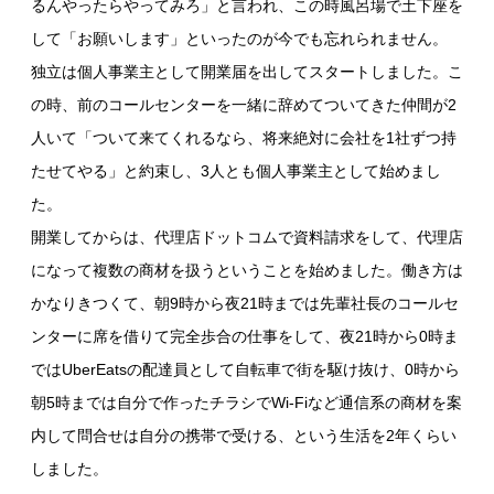
るんやったらやってみろ」と言われ、この時風呂場で土下座を
して「お願いします」といったのが今でも忘れられません。
独立は個人事業主として開業届を出してスタートしました。こ
の時、前のコールセンターを一緒に辞めてついてきた仲間が2
人いて「ついて来てくれるなら、将来絶対に会社を1社ずつ持
たせてやる」と約束し、3人とも個人事業主として始めまし
た。
開業してからは、代理店ドットコムで資料請求をして、代理店
になって複数の商材を扱うということを始めました。働き方は
かなりきつくて、朝9時から夜21時までは先輩社長のコールセ
ンターに席を借りて完全歩合の仕事をして、夜21時から0時ま
ではUberEatsの配達員として自転車で街を駆け抜け、0時から
朝5時までは自分で作ったチラシでWi-Fiなど通信系の商材を案
内して問合せは自分の携帯で受ける、という生活を2年くらい
しました。