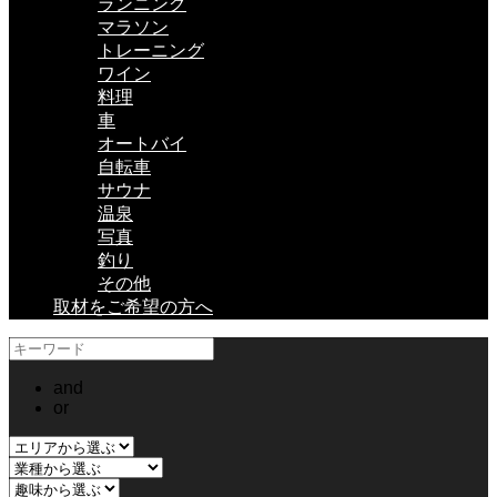
ランニング
マラソン
トレーニング
ワイン
料理
車
オートバイ
自転車
サウナ
温泉
写真
釣り
その他
取材をご希望の方へ
and
or