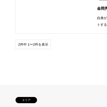
金岡秀
自身
トする
2件中 1〜2件を表示
エリア