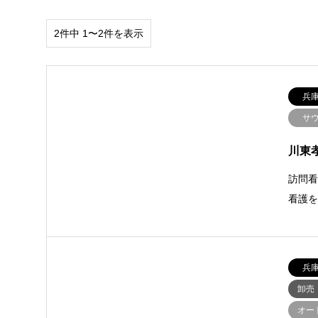
2件中 1〜2件を表示
兵
サ
川東孝
訪問
看護
兵
卸売
オー